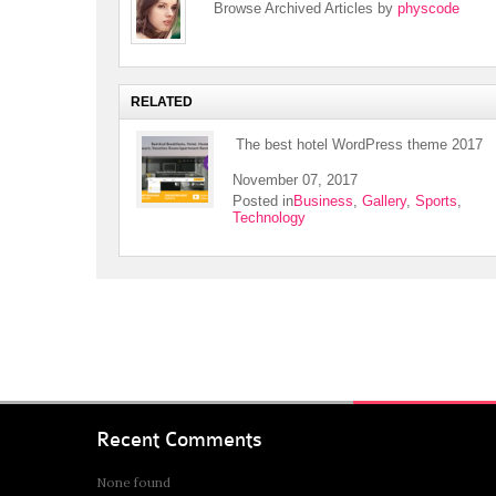
Browse Archived Articles by
physcode
RELATED
The best hotel WordPress theme 2017
November 07, 2017
Posted in
Business
,
Gallery
,
Sports
,
Technology
Recent Comments
None found