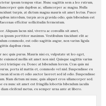
ectetur ipsum tempus vitae. Nunc sagittis sem a leo rutrum,
llamcorper quis dapibus ac, ullamcorper ac magna. Nulla
tincidunt turpis, at dictum magna mauris sit amet lectus. Fusce
apibus interdum, turpis arcu gravida odio, quis bibendum est
aecenas efficitur sollicitudin fermentum.
. Aliquam lacus nisl, viverra ac convallis sit amet,
on ipsum porttitor maximus. Vestibulum tincidunt elit ac
ibulum commodo, est odio sagittis augue, non varius ligula
ittis dapibus risus.
 nec quis purus. Mauris nisi ex, vulputate ut leo eget,
te euismod mollis sit amet non nisl. Quisque sagittis varius
rci tristique eu. Donec at bibendum lorem. Cras quis mi
urus, porta id mattis et, commodo vel nisl. Suspendisse eu
enean id sem et odio auctor laoreet sed id odio. Suspendisse
sum. Nam dictum mi nunc, quis aliquet eros ullamcorper sed.
se eu nunc sit amet est fringilla lobortis bibendum iaculis
s diam eleifend metus, eu semper urna ante at libero.