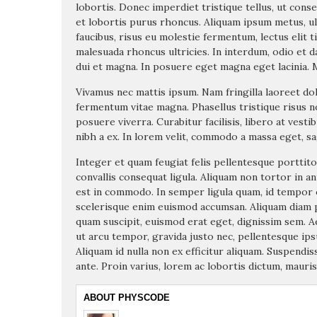
lobortis. Donec imperdiet tristique tellus, ut cons
et lobortis purus rhoncus. Aliquam ipsum metus, u
faucibus, risus eu molestie fermentum, lectus elit 
malesuada rhoncus ultricies. In interdum, odio et d
dui et magna. In posuere eget magna eget lacinia. M
Vivamus nec mattis ipsum. Nam fringilla laoreet dolor
fermentum vitae magna. Phasellus tristique risus n
posuere viverra. Curabitur facilisis, libero at vest
nibh a ex. In lorem velit, commodo a massa eget, sag
Integer et quam feugiat felis pellentesque porttitor
convallis consequat ligula. Aliquam non tortor in an
est in commodo. In semper ligula quam, id tempor o
scelerisque enim euismod accumsan. Aliquam diam p
quam suscipit, euismod erat eget, dignissim sem. A
ut arcu tempor, gravida justo nec, pellentesque ip
Aliquam id nulla non ex efficitur aliquam. Suspendis
ante. Proin varius, lorem ac lobortis dictum, mauri
ABOUT PHYSCODE